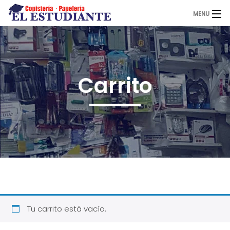
MENU
El Estudiante
Carrito
Copistería
Papelería
Servicios
Novedades
Tu carrito está vacío.