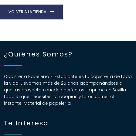
¿Quiénes Somos?
VOLVER A LA TIENDA
Contacto
¿Quiénes Somos?
¡Imprimir!
Copistería Papelería El Estudiante es tu copistería de toda
la vida. Llevamos más de 25 años acompañándote a
que tus proyectos queden perfectos. Imprime en Sevilla
todo lo que necesites, fotocopias y fotos carnet al
instante. Material de papelería.
Te Interesa