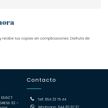
ahora
 y recibe tus copias sin complicaciones. Disfruta de
Contacto
0 ESGCT
Telf: 954 23 75 44
RESS 32 –
Whatsapp: 644 83 97 37