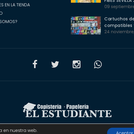
FIBES SEVILLA
S EN LA TIENDA
09 septiembr
O
Cartuchos de
 SOMOS?
compatibles y
24 noviembre
 Copistería Papelería El estudiante | Todos los derechos rese
ia en nuestra web.
Aceptar