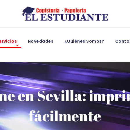
rvicios
Novedades
¿Quiénes Somos?
Conta
ne en Sevilla: impr
fácilmente