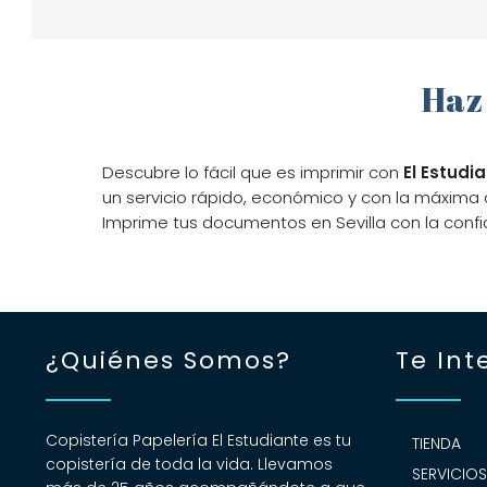
Haz 
Descubre lo fácil que es imprimir con
El Estudi
un servicio rápido, económico y con la máxima 
Imprime tus documentos en Sevilla con la conf
¿Quiénes Somos?
Te Int
Copistería Papelería El Estudiante es tu
TIENDA
copistería de toda la vida. Llevamos
SERVICIO