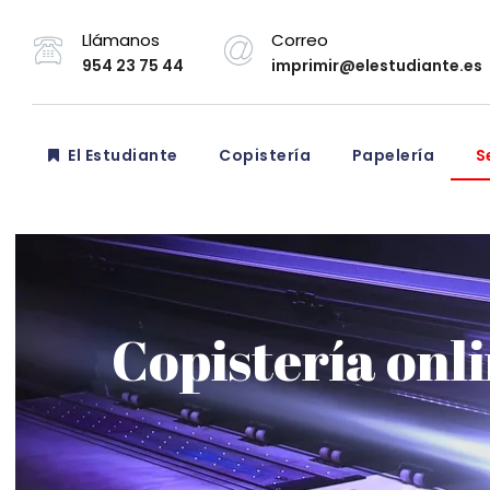
Llámanos
Correo
954 23 75 44
imprimir@elestudiante.es
El Estudiante
Copistería
Papelería
Se
Copistería onli