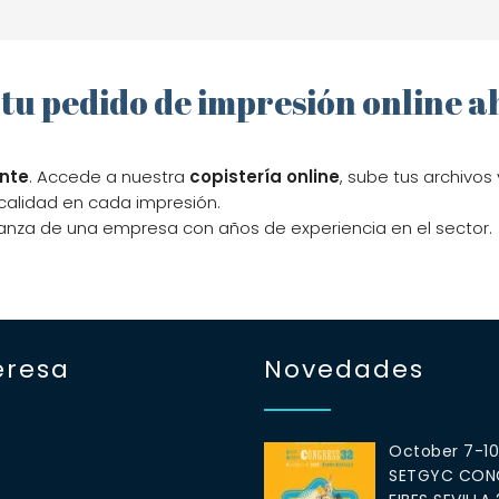
tu pedido de impresión online 
ante
. Accede a nuestra
copistería online
, sube tus archivos
calidad en cada impresión.
ianza de una empresa con años de experiencia en el sector.
eresa
Novedades
October 7-1
SETGYC CONG
S