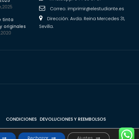
 2025
e,2025
Correo:
imprimir@elestudiante.es
Dirección: Avda. Reina Mercedes 31,
 tinta
 originales
Sevilla.
,2020
CONDICIONES
DEVOLUCIONES Y REEMBOLSOS
rvados.
Rechazar
Ajustes