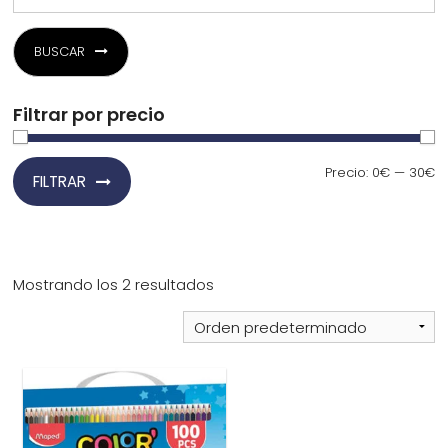
¿Quiénes Somos?
BUSCAR
Contacto
Filtrar por precio
Precio
Precio
Precio:
0€
—
30€
FILTRAR
mínimo
máximo
0,00€
¡Imprimir!
Mostrando los 2 resultados