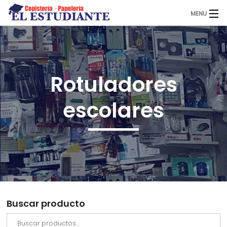
MENU
El Estudiante
Rotuladores
Copistería
escolares
Papelería
Servicios
Buscar producto
Novedades