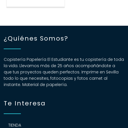
Este
producto
tiene
múltiples
variantes.
¿Quiénes Somos?
Las
opciones
se
Copistería Papelería El Estudiante es tu copistería de toda
pueden
la vida. Llevamos más de 25 años acompañándote a
elegir
que tus proyectos queden perfectos. Imprime en Sevilla
en
todo lo que necesites, fotocopias y fotos carnet al
la
instante. Material de papelería.
página
de
producto
Te Interesa
TIENDA