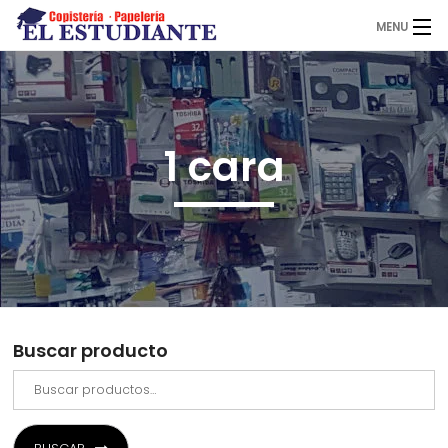
MENU
El Estudiante
1 cara
Copistería
Papelería
Servicios
Buscar producto
Novedades