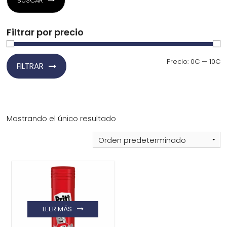
BUSCAR
¿Quiénes Somos?
Filtrar por precio
Contacto
Precio
Precio
Precio:
0€
—
10€
FILTRAR
mínimo
máximo
0,00€
Mostrando el único resultado
¡Imprimir!
LEER MÁS