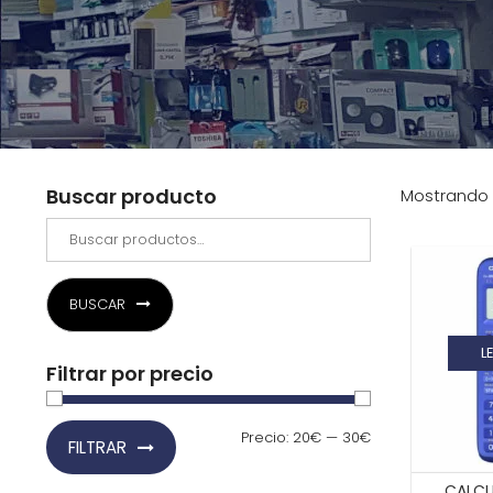
Buscar producto
Mostrando 
BUSCAR
L
Filtrar por precio
Precio
Precio
Precio:
20€
—
30€
FILTRAR
mínimo
máximo
CALCU