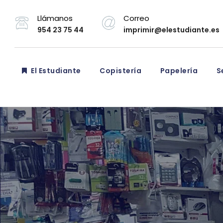
Llámanos
Correo
954 23 75 44
imprimir@elestudiante.es
El Estudiante
Copistería
Papelería
Se