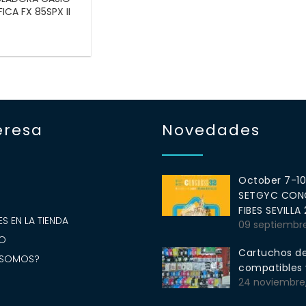
FICA FX 85SPX II
eresa
Novedades
October 7-1
SETGYC CONG
S
FIBES SEVILLA
S EN LA TIENDA
09 septiembr
O
Cartuchos de
 SOMOS?
compatibles y
24 noviembre