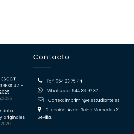
Contacto
0 ESGCT
Telf: 954 23 75 44
RESS 32 –
Whatsapp: 644 83 97 37
 2025
e,2025
Correo:
imprimir@elestudiante.es
Dirección: Avda. Reina Mercedes 31,
 tinta
 originales
Sevilla.
,2020