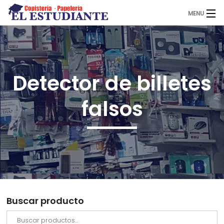
MENU
El Estudiante
Detector de billetes
Copistería
falsos
Papelería
Servicios
Buscar producto
Novedades