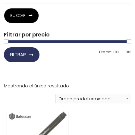
¿Quiénes Somos?
BUSCAR
Contacto
Filtrar por precio
Precio
Precio
Precio:
0€
—
10€
FILTRAR
mínimo
máximo
0,00€
¡Imprimir!
Mostrando el único resultado