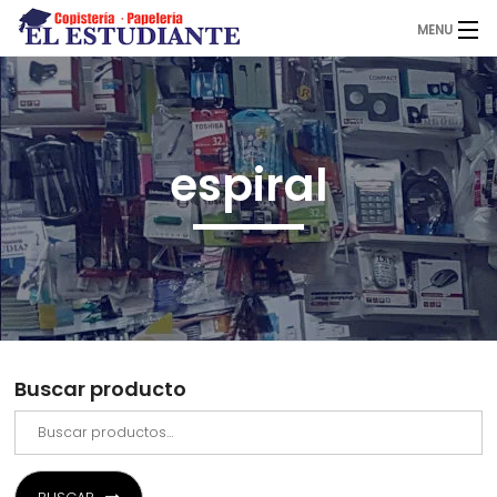
MENU
El Estudiante
espiral
Copistería
Papelería
Servicios
Buscar producto
Novedades