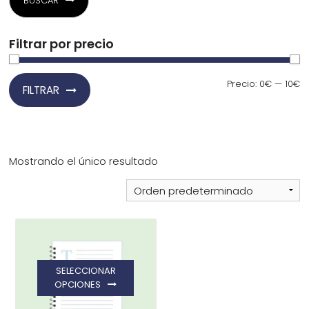
BUSCAR
¿Quiénes Somos?
Filtrar por precio
Contacto
Precio
Precio
Precio:
0€
—
10€
FILTRAR
mínimo
máximo
0,00€
Mostrando el único resultado
¡Imprimir!
SELECCIONAR
OPCIONES