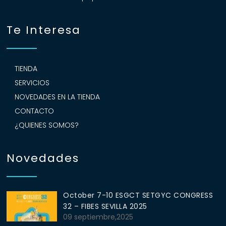
de
producto
Te Interesa
TIENDA
SERVICIOS
NOVEDADES EN LA TIENDA
CONTACTO
¿QUIENES SOMOS?
Novedades
October 7-10 ESGCT SETGYC CONGRESS
32 – FIBES SEVILLA 2025
09 septiembre,2025