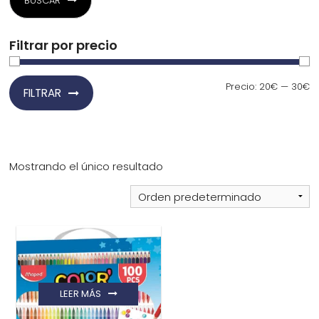
BUSCAR
¿Quiénes Somos?
Filtrar por precio
Contacto
Precio
Precio
Precio:
20€
—
30€
FILTRAR
mínimo
máximo
0,00€
Mostrando el único resultado
¡Imprimir!
LEER MÁS