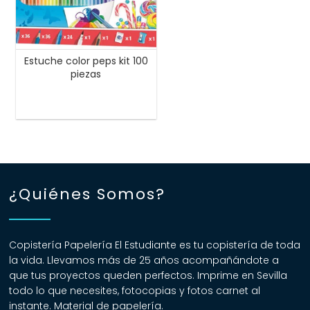
Estuche color peps kit 100
piezas
¿Quiénes Somos?
Copistería Papelería El Estudiante es tu copistería de toda
la vida. Llevamos más de 25 años acompañándote a
que tus proyectos queden perfectos. Imprime en Sevilla
todo lo que necesites, fotocopias y fotos carnet al
instante. Material de papelería.