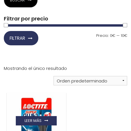
BUSCAR
¿Quiénes Somos?
Filtrar por precio
Contacto
Precio
Precio
Precio:
0€
—
10€
FILTRAR
mínimo
máximo
0,00€
Mostrando el único resultado
¡Imprimir!
LEER MÁS