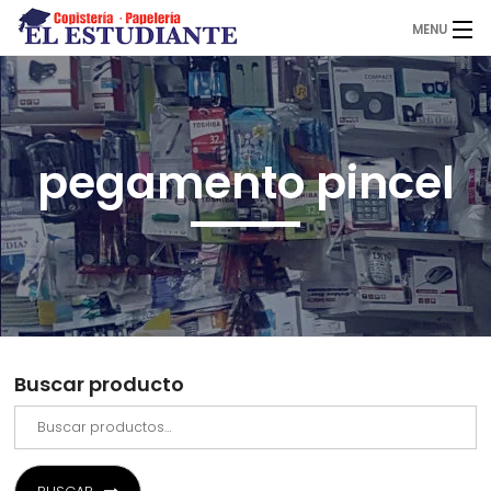
MENU
El Estudiante
pegamento pincel
Copistería
Papelería
Servicios
Buscar producto
Novedades