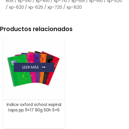
605 / xp-510 / xp-810 / xp-710 / xp-615 / xp-610 / xp-520
/ xp-620 / xp-625 / xp-720 / xp-820
Productos relacionados
LEER MÁS
Indice oxford school espiral
tapa pp 11×17 90g 50h 5×5