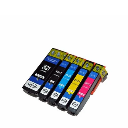
¿Quiénes Somos?
Contacto
0,00€
¡Imprimir!