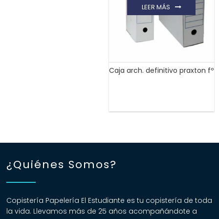
LEER MÁS
Caja arch. definitivo praxton fº
¿Quiénes Somos?
Copistería Papelería El Estudiante es tu copistería de toda
la vida. Llevamos más de 25 años acompañándote a