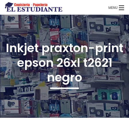
MENU
El Estudiante
Inkjet praxton-print
Copistería
epson 26xl t2621
Papelería
negro
Servicios
Novedades