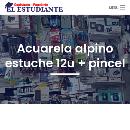
MENU
El Estudiante
Acuarela alpino
Copistería
estuche 12u + pincel
Papelería
Servicios
Novedades