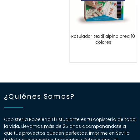
Rotulador textil alpino crea 10
colores
¿Quiénes Somos?
Copistería Papelería El Estudiante es tu copistería de toda
la vida. Llevamos más de 25 años acompañándote a
que tus proyectos queden perfectos. Imprime en Sevilla