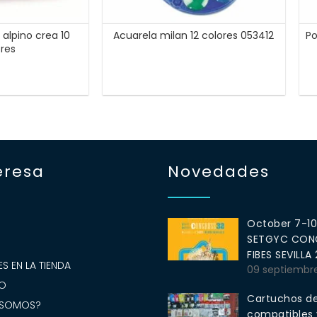
l alpino crea 10
Acuarela milan 12 colores 053412
Po
ores
eresa
Novedades
October 7-1
SETGYC CONG
S
FIBES SEVILLA
S EN LA TIENDA
09 septiembr
O
Cartuchos de
 SOMOS?
compatibles y