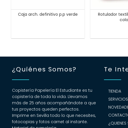
Caja arch. definitivo p.p verde
Rotulador texti
col
¿Quiénes Somos?
Te Int
Copistería Papelería El Estudiante es tu
TIENDA
copistería de toda la vida. Llevamos
SERVICIO
más de 25 años acompañándote a que
NOVEDADE
tus proyectos queden perfectos.
CONTACT
Imprime en Sevilla todo lo que necesites,
fotocopias y fotos carnet al instante.
¿QUIENES