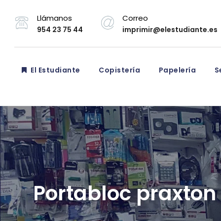
Llámanos
Correo
954 23 75 44
imprimir@elestudiante.es
El Estudiante
Copistería
Papelería
Se
Portabloc praxton 