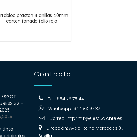
rtabloc praxton 4 anillas 40mm
carton forrado folio rojo
Contacto
0 ESGCT
Telf: 954 23 75 44
RESS 32 –
Whatsapp: 644 83 97 37
 2025
e,2025
Correo:
imprimir@elestudiante.es
Dirección: Avda. Reina Mercedes 31,
 tinta
 originales
Sevilla.