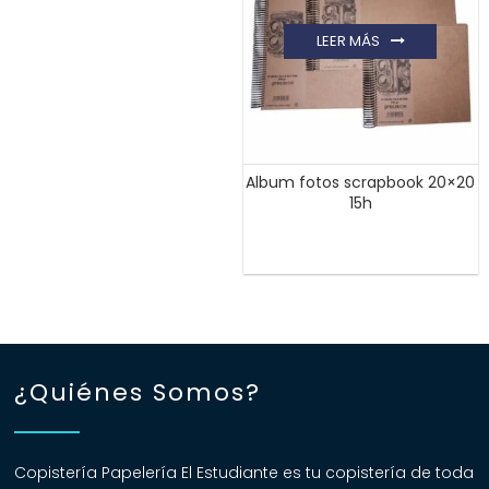
LEER MÁS
Album fotos scrapbook 20×20
15h
¿Quiénes Somos?
Copistería Papelería El Estudiante es tu copistería de toda