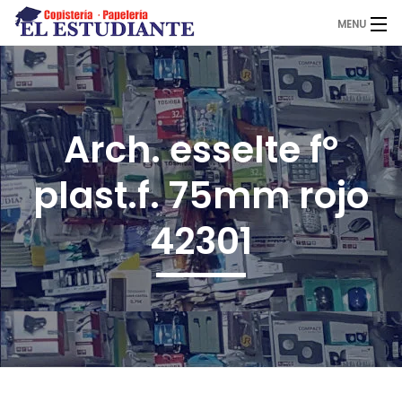
MENU
El Estudiante
Arch. esselte fº
Copistería
plast.f. 75mm rojo
Papelería
42301
Servicios
Novedades