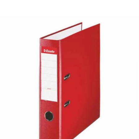
¿Quiénes Somos?
Contacto
0,00€
¡Imprimir!