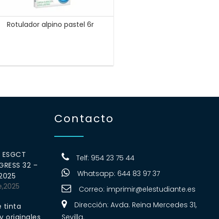
Rotulador alpino pastel 6r
Contacto
0 ESGCT
Telf: 954 23 75 44
RESS 32 –
Whatsapp: 644 83 97 37
 2025
e,2025
Correo:
imprimir@elestudiante.es
Dirección: Avda. Reina Mercedes 31,
 tinta
 originales
Sevilla.