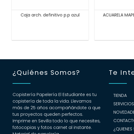
Caja arch. definitivo p.p azul
ACUARELA MAP
¿Quiénes Somos?
Te Int
Copistería Papelería El Estudiante es tu
TIENDA
copistería de toda la vida. Llevamos
SERVICIO
más de 25 años acompañándote a que
NOVEDADE
tus proyectos queden perfectos.
CONTACT
Imprime en Sevilla todo lo que necesites,
fotocopias y fotos carnet al instante.
¿QUIENES