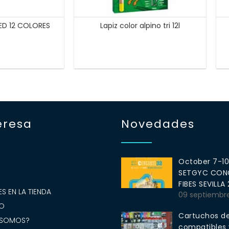
ED 12 COLORES
Lapiz color alpino tri 12l
eresa
Novedades
October 7-1
SETGYC CONG
S
FIBES SEVILLA
S EN LA TIENDA
09 septiembr
O
Cartuchos de
 SOMOS?
compatibles y