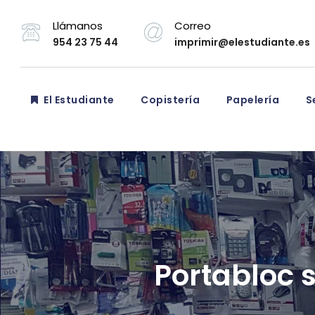
Llámanos
Correo
954 23 75 44
imprimir@elestudiante.es
El Estudiante
Copistería
Papelería
Se
Portabloc s