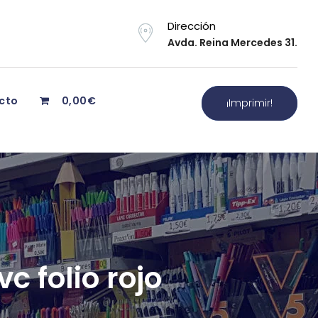
Dirección
Avda. Reina Mercedes 31.
cto
0,00€
¡Imprimir!
c folio rojo