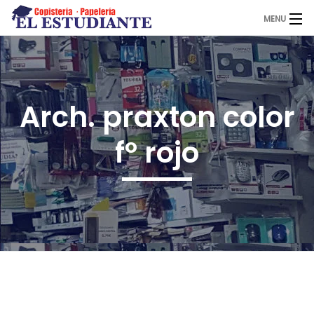
MENU
El Estudiante
Arch. praxton color
Copistería
fº rojo
Papelería
Servicios
Novedades