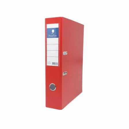
¿Quiénes Somos?
Contacto
0,00€
¡Imprimir!