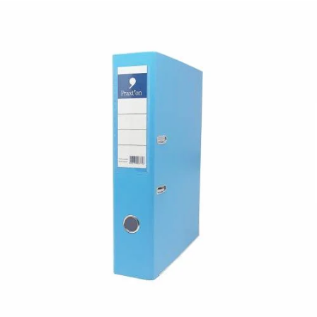
¿Quiénes Somos?
Contacto
0,00€
¡Imprimir!