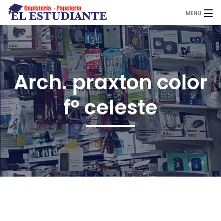
MENU
El Estudiante
Arch. praxton color
Copistería
fº celeste
Papelería
Servicios
Novedades