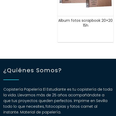
Album fotos scrapbook 20×20
15h
¿Quiénes Somos?
Copistería Papelería El Estudiante es tu copistería de toda
la vida. Llevamos más de 25 años acompañándote a
que tus proyectos queden perfectos. Imprime en Sevilla
todo lo que necesites, fotocopias y fotos carnet al
instante. Material de papelería.