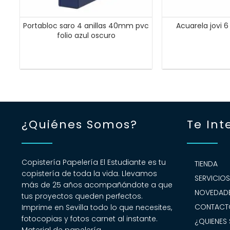
Portabloc saro 4 anillas 40mm pvc
Acuarela jovi 
folio azul oscuro
¿Quiénes Somos?
Te Int
Copistería Papelería El Estudiante es tu
TIENDA
copistería de toda la vida. Llevamos
SERVICIO
más de 25 años acompañándote a que
NOVEDADE
tus proyectos queden perfectos.
CONTACT
Imprime en Sevilla todo lo que necesites,
fotocopias y fotos carnet al instante.
¿QUIENES