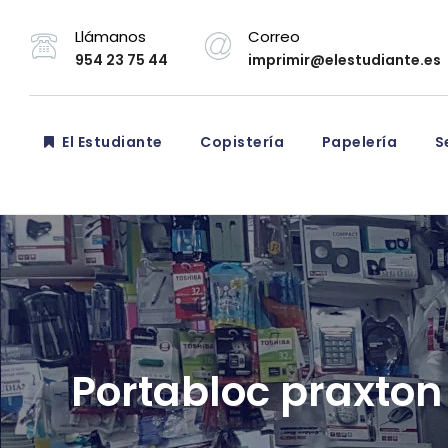
Llámanos
Correo
954 23 75 44
imprimir@elestudiante.es
El Estudiante
Copistería
Papelería
Se
Portabloc praxton 