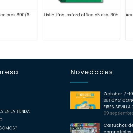
6 colores 800/6
Listin tfno. oxford office a5 esp. 80h
Acu
eresa
Novedades
October 7-1
SETGYC CONG
S
FIBES SEVILLA
S EN LA TIENDA
09 septiembr
O
Cartuchos de
 SOMOS?
compatibles y