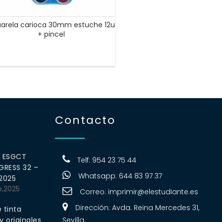
arela carioca 30mm estuche 12u
+ pincel
Contacto
0 ESGCT
Telf: 954 23 75 44
RESS 32 –
Whatsapp: 644 83 97 37
 2025
e,2025
Correo:
imprimir@elestudiante.es
Dirección: Avda. Reina Mercedes 31,
 tinta
 originales
Sevilla.