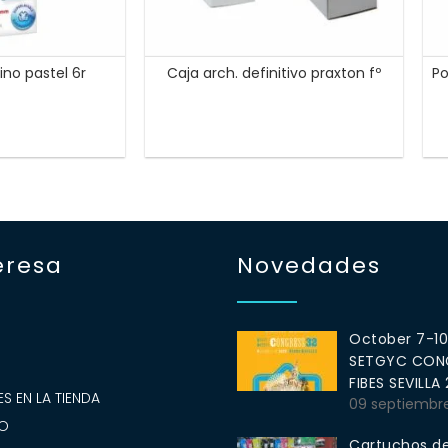
ino pastel 6r
Caja arch. definitivo praxton fº
Po
eresa
Novedades
October 7-1
SETGYC CONG
S
FIBES SEVILLA
S EN LA TIENDA
09 septiembr
O
Cartuchos de