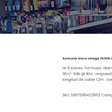
Auricular micro omega fh1016 r
Hi-fi stereo. hd music. dia
116+/-3db @ 1khz . respues
longitud de cable 1.2m . 
SKU:
5907595422802
Categ