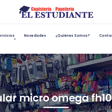
rvicios
Novedades
¿Quiénes Somos?
Conta
ular micro omega fh101