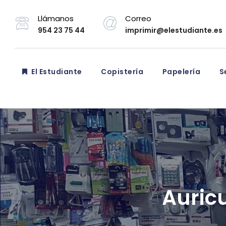
Llámanos
Correo
954 23 75 44
imprimir@elestudiante.es
El Estudiante
Copistería
Papelería
Se
Auric