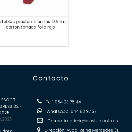
rtabloc praxton 4 anillas 40mm
carton forrado folio rojo
Contacto
0 ESGCT
Telf: 954 23 75 44
RESS 32 –
Whatsapp: 644 83 97 37
 2025
e,2025
Correo:
imprimir@elestudiante.es
Dirección: Avda. Reina Mercedes 31,
 tinta