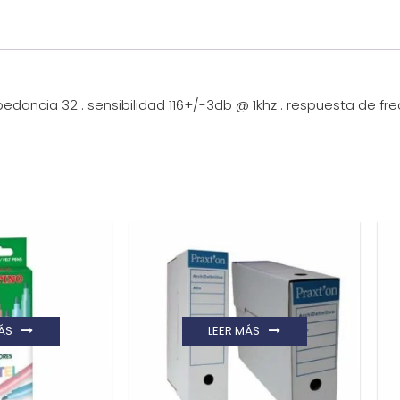
mpedancia 32 . sensibilidad 116+/-3db @ 1khz . respuesta de f
ÁS
LEER MÁS