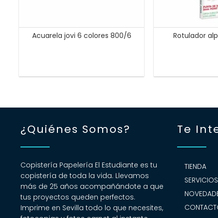
Acuarela jovi 6 colores 800/6
Rotulador alp
¿Quiénes Somos?
Te Int
Copistería Papelería El Estudiante es tu
TIENDA
copistería de toda la vida. Llevamos
SERVICIO
más de 25 años acompañándote a que
NOVEDADE
tus proyectos queden perfectos.
CONTACT
Imprime en Sevilla todo lo que necesites,