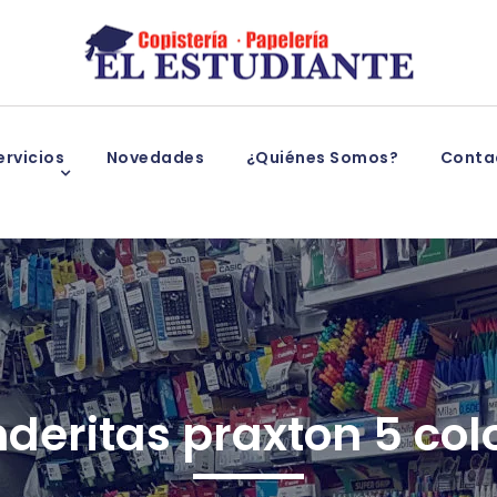
rvicios
Novedades
¿Quiénes Somos?
Conta
deritas praxton 5 col