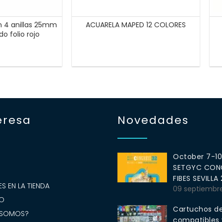
n 4 anillas 25mm
ACUARELA MAPED 12 COLORES
do folio rojo
eresa
Novedades
October 7-1
SETGYC CONG
S
FIBES SEVILLA
S EN LA TIENDA
09 septiembr
O
Cartuchos de
 SOMOS?
compatibles y