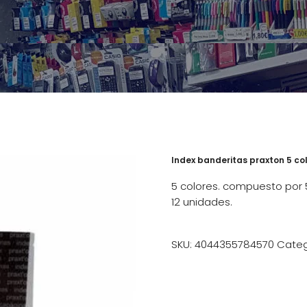
Index banderitas praxton 5 co
5 colores. compuesto por 
12 unidades.
SKU:
4044355784570
Categ