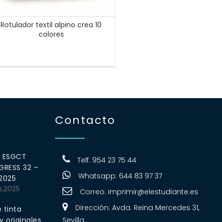
Rotulador textil alpino crea 10
colores
Contacto
0 ESGCT
Telf: 954 23 75 44
RESS 32 –
Whatsapp: 644 83 97 37
 2025
e,2025
Correo:
imprimir@elestudiante.es
Dirección: Avda. Reina Mercedes 31,
 tinta
 originales
Sevilla.