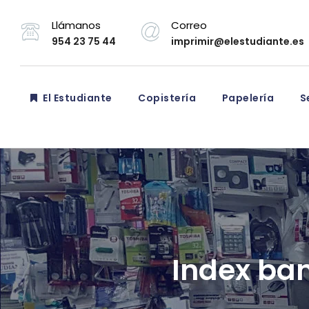
Llámanos
Correo
954 23 75 44
imprimir@elestudiante.es
El Estudiante
Copistería
Papelería
Se
Index ban