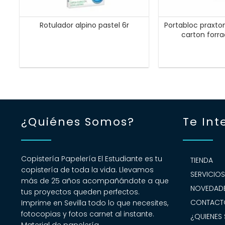
Rotulador alpino pastel 6r
Portabloc praxto
carton forra
¿Quiénes Somos?
Te Int
Copistería Papelería El Estudiante es tu
TIENDA
copistería de toda la vida. Llevamos
SERVICIO
más de 25 años acompañándote a que
NOVEDADE
tus proyectos queden perfectos.
CONTACT
Imprime en Sevilla todo lo que necesites,
fotocopias y fotos carnet al instante.
¿QUIENES