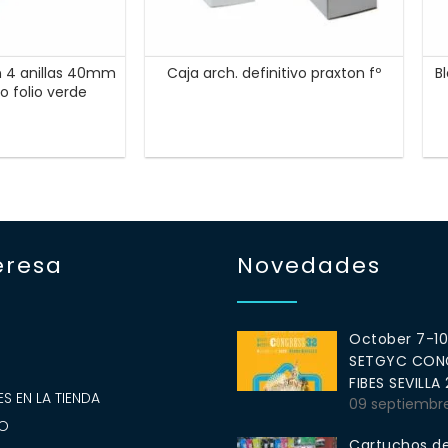
n 4 anillas 40mm
Caja arch. definitivo praxton fº
B
o folio verde
eresa
Novedades
October 7-1
SETGYC CONG
S
FIBES SEVILLA
S EN LA TIENDA
09 septiembr
O
Cartuchos de