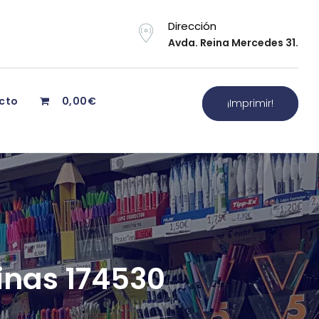
Dirección
Avda. Reina Mercedes 31.
cto
0,00€
¡Imprimir!
inas 174530