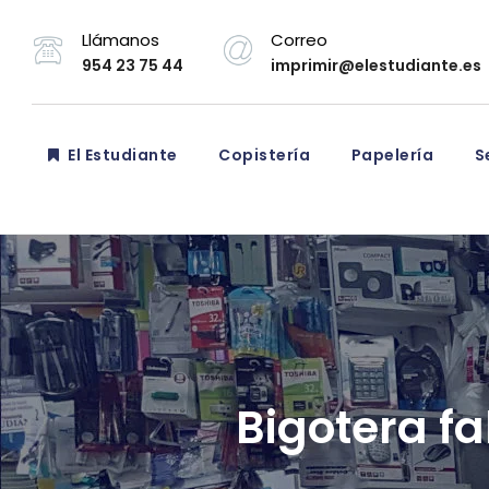
Llámanos
Correo
954 23 75 44
imprimir@elestudiante.es
El Estudiante
Copistería
Papelería
Se
Bigotera f