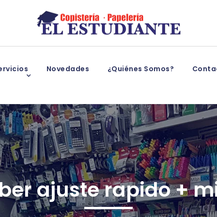
rvicios
Novedades
¿Quiénes Somos?
Conta
aber ajuste rapido + m