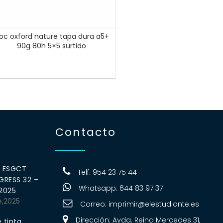
loc oxford nature tapa dura a5+
90g 80h 5×5 surtido
Contacto
0 ESGCT
Telf: 954 23 75 44
RESS 32 –
Whatsapp: 644 83 97 37
 2025
e,2025
Correo:
imprimir@elestudiante.es
Dirección: Avda. Reina Mercedes 31,
 tinta