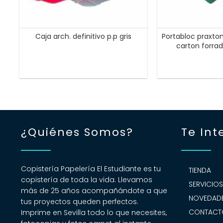
Caja arch. definitivo p.p gris
Portabloc praxto
carton forrad
¿Quiénes Somos?
Te Int
Copistería Papelería El Estudiante es tu
TIENDA
copistería de toda la vida. Llevamos
SERVICIO
más de 25 años acompañándote a que
NOVEDADE
tus proyectos queden perfectos.
CONTACT
Imprime en Sevilla todo lo que necesites,