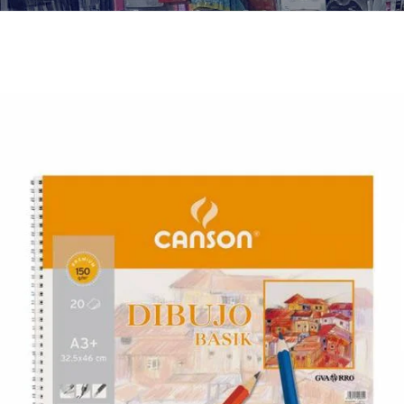
¿Quiénes Somos?
Contacto
0,00€
¡Imprimir!