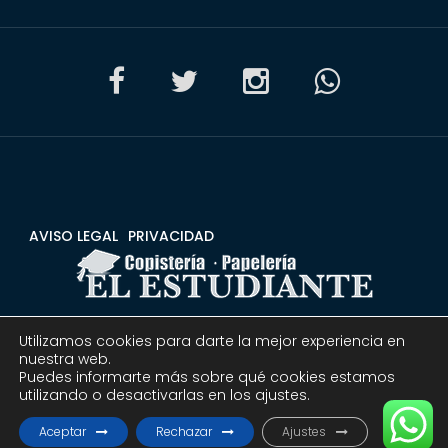
AVISO LEGAL
PRIVACIDAD
Utilizamos cookies para darte la mejor experiencia en
CONDICIONES
DEVOLUCIONES Y REEMBOLSOS
nuestra web.
Puedes informarte más sobre qué cookies estamos
utilizando o desactivarlas en los ajustes.
© 2020 Copistería Papelería El estudiante | Todos los
derechos reservados.
Aceptar
Rechazar
Ajustes