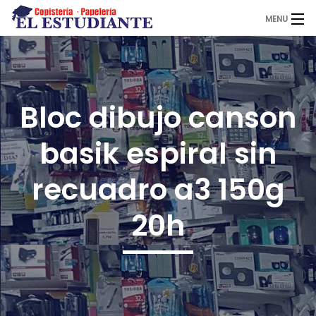
MENU
El Estudiante
Bloc dibujo canson
Copistería
basik espiral sin
Papelería
recuadro a3 150g
20h
Servicios
Novedades