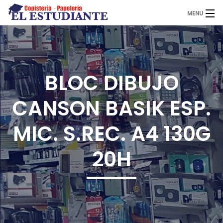
MENU
El Estudiante
BLOC DIBUJO
Copistería
CANSON BASIK ESP.
Papelería
MIC. S.REC. A4 130G
20H
Servicios
Novedades