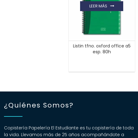
LEER MÁS
Listin tfno. oxford office a5
esp. 80h
¿Quiénes Somos?
Copistería Papelería El Estudiante es tu copistería de toda
la vida. Llevamos más de 25 años acompañándote a