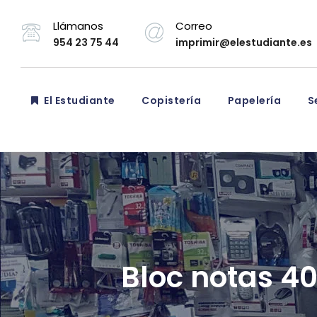
Llámanos
Correo
954 23 75 44
imprimir@elestudiante.es
El Estudiante
Copistería
Papelería
Se
Bloc notas 4