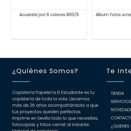
Acuarela jovi 6 colores 800/6
Album fotos scr
¿Quiénes Somos?
Te Int
Copistería Papelería El Estudiante es tu
TIENDA
copistería de toda la vida. Llevamos
SERVICIO
más de 25 años acompañándote a que
NOVEDADE
tus proyectos queden perfectos.
CONTACT
Imprime en Sevilla todo lo que necesites,
fotocopias y fotos carnet al instante.
¿QUIENES