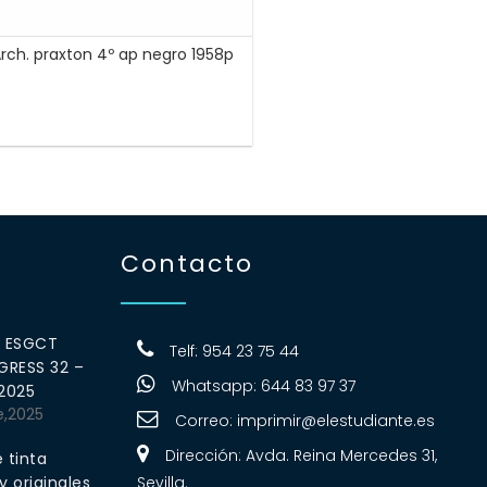
rch. praxton 4º ap negro 1958p
Contacto
0 ESGCT
Telf: 954 23 75 44
RESS 32 –
Whatsapp: 644 83 97 37
 2025
e,2025
Correo:
imprimir@elestudiante.es
Dirección: Avda. Reina Mercedes 31,
 tinta
 originales
Sevilla.