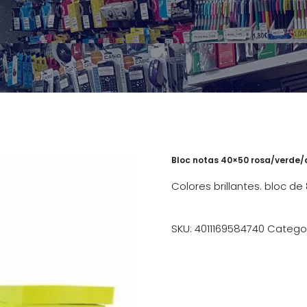
Bloc notas 40×50 rosa/verde/a
Colores brillantes. bloc 
SKU:
4011169584740
Catego