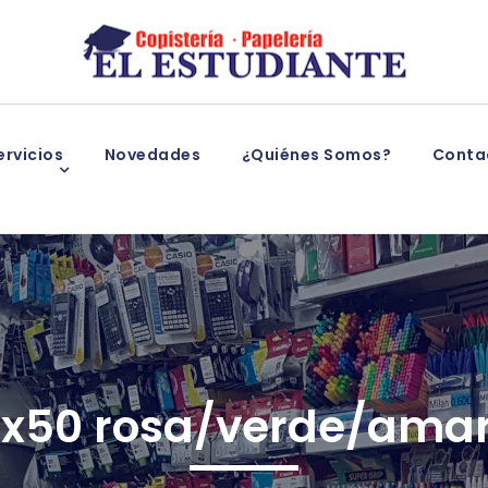
rvicios
Novedades
¿Quiénes Somos?
Conta
0x50 rosa/verde/amari