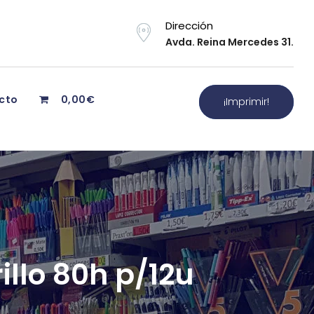
Dirección
Avda. Reina Mercedes 31.
cto
0,00€
¡Imprimir!
llo 80h p/12u