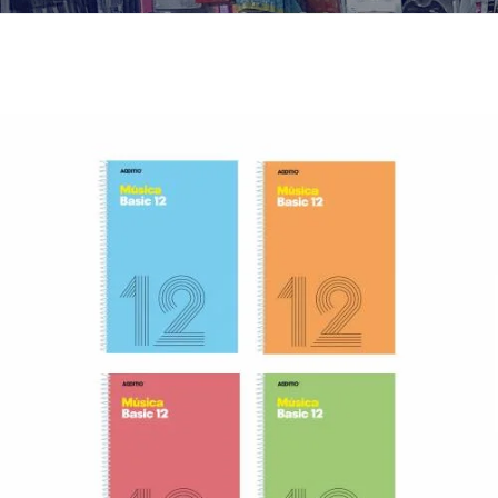
¿Quiénes Somos?
Contacto
0,00€
¡Imprimir!