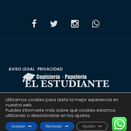
AVISO LEGAL
PRIVACIDAD
Utilizamos cookies para darte la mejor experiencia en
CONDICIONES
DEVOLUCIONES Y REEMBOLSOS
nuestra web.
Puedes informarte más sobre qué cookies estamos
utilizando o desactivarlas en los ajustes.
© 2020 Copistería Papelería El estudiante | Todos los
derechos reservados.
Aceptar
Rechazar
Ajustes