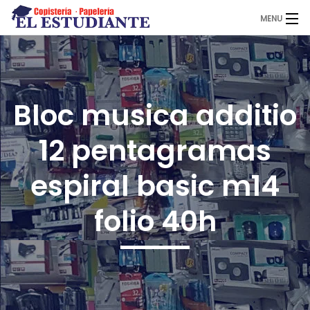
MENU
El Estudiante
Bloc musica additio
Copistería
12 pentagramas
Papelería
espiral basic m14
folio 40h
Servicios
Novedades