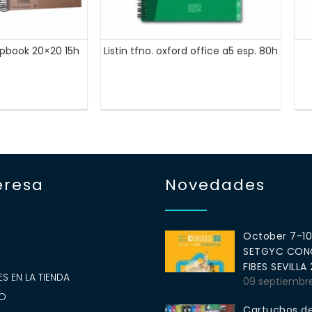
apbook 20×20 15h
Listin tfno. oxford office a5 esp. 80h
eresa
Novedades
October 7-1
SETGYC CONG
S
FIBES SEVILLA
S EN LA TIENDA
09 septiembr
O
Cartuchos de