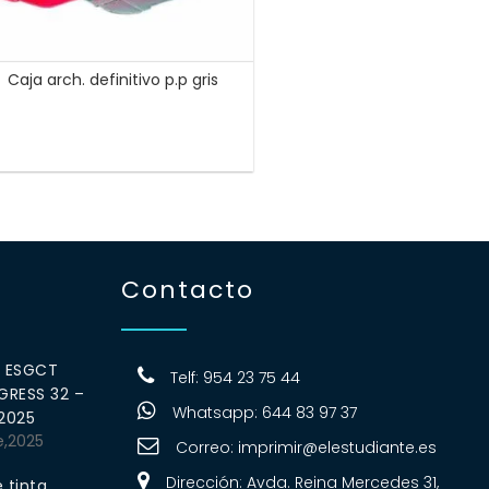
Caja arch. definitivo p.p gris
Contacto
0 ESGCT
Telf: 954 23 75 44
RESS 32 –
Whatsapp: 644 83 97 37
 2025
e,2025
Correo:
imprimir@elestudiante.es
Dirección: Avda. Reina Mercedes 31,
 tinta