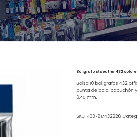
Boligrafo staedtler 432 colores
Bolsa 10 bolígrafos 432 off
punta de bola, capuchón y p
0,45 mm.
SKU:
4007817432228
Categ