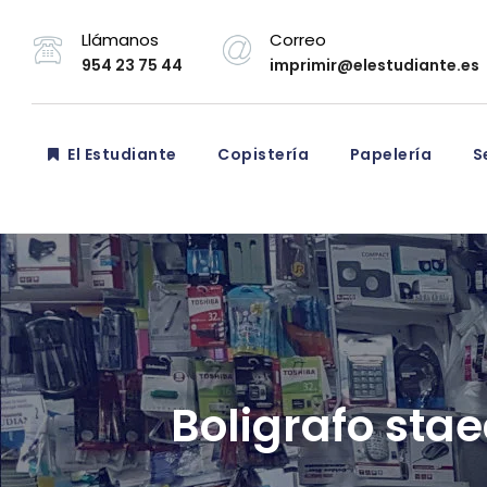
Llámanos
Correo
954 23 75 44
imprimir@elestudiante.es
El Estudiante
Copistería
Papelería
Se
Boligrafo stae