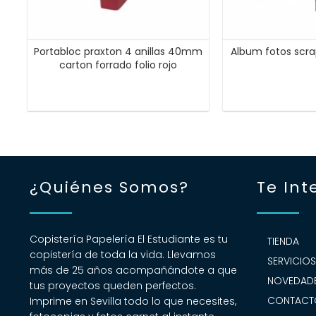
Portabloc praxton 4 anillas 40mm
Album fotos scr
carton forrado folio rojo
¿Quiénes Somos?
Te Int
Copistería Papelería El Estudiante es tu
TIENDA
copistería de toda la vida. Llevamos
SERVICIO
más de 25 años acompañándote a que
NOVEDADE
tus proyectos queden perfectos.
CONTACT
Imprime en Sevilla todo lo que necesites,