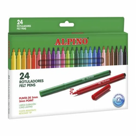
¿Quiénes Somos?
Contacto
0,00€
¡Imprimir!