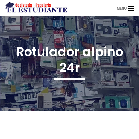
MENU
El Estudiante
Rotulador alpino
Copistería
24r
Papelería
Servicios
Novedades