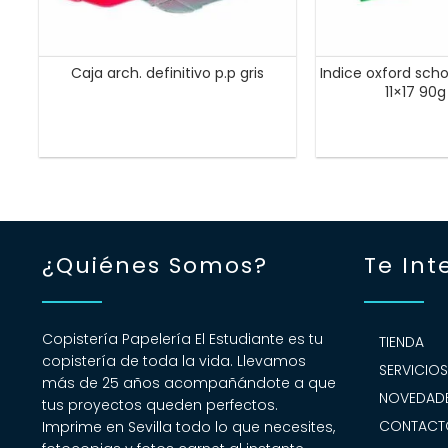
Caja arch. definitivo p.p gris
Indice oxford scho
11×17 90
¿Quiénes Somos?
Te Int
Copistería Papelería El Estudiante es tu
TIENDA
copistería de toda la vida. Llevamos
SERVICIO
más de 25 años acompañándote a que
NOVEDADE
tus proyectos queden perfectos.
CONTACT
Imprime en Sevilla todo lo que necesites,