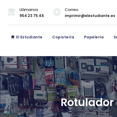
Llámanos
Correo
954 23 75 44
imprimir@elestudiante.es
El Estudiante
Copistería
Papelería
Se
Rotulador 