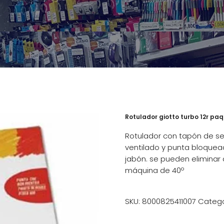
Rotulador giotto turbo 12r paq
Rotulador con tapón de se
ventilado y punta bloquead
jabón. se pueden eliminar 
máquina de 40º
SKU:
8000825411007
Catego