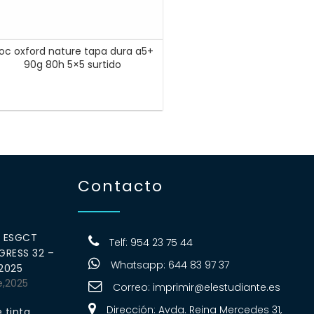
loc oxford nature tapa dura a5+
90g 80h 5×5 surtido
Contacto
0 ESGCT
Telf: 954 23 75 44
RESS 32 –
Whatsapp: 644 83 97 37
 2025
e,2025
Correo:
imprimir@elestudiante.es
Dirección: Avda. Reina Mercedes 31,
 tinta