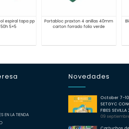
ol espiral tapa pp
Portabloc praxton 4 anillas 40mm
B
g 50h 5×5
carton forrado folio verde
eresa
Novedades
October 7-1
SETGYC CONG
S
FIBES SEVILLA
S EN LA TIENDA
09 septiembr
O
Cartuchos de