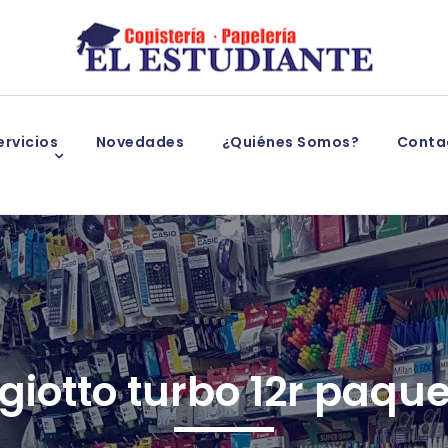
rvicios
Novedades
¿Quiénes Somos?
Conta
giotto turbo 12r paque