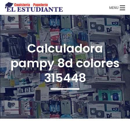
MENU
El Estudiante
Calculadora
Copistería
pampy 8d colores
Papelería
315448
Servicios
Novedades