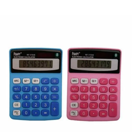
¿Quiénes Somos?
Contacto
0,00€
¡Imprimir!