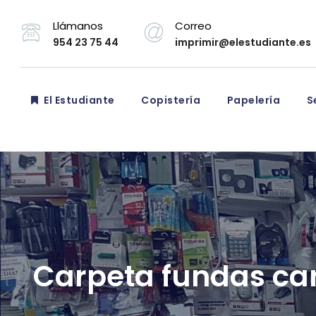
Llámanos
Correo
954 23 75 44
imprimir@elestudiante.es
El Estudiante
Copistería
Papelería
Se
Carpeta fundas car