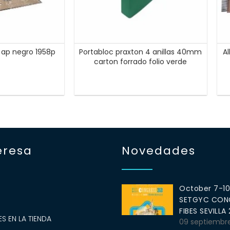
º ap negro 1958p
Portabloc praxton 4 anillas 40mm
A
carton forrado folio verde
eresa
Novedades
October 7-1
SETGYC CONG
S
FIBES SEVILLA
S EN LA TIENDA
09 septiembr