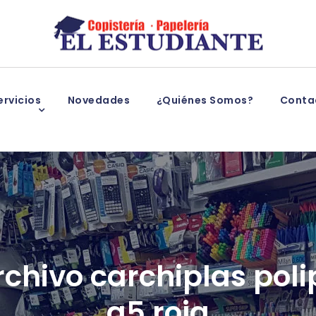
rvicios
Novedades
¿Quiénes Somos?
Conta
chivo carchiplas poli
a5 roja