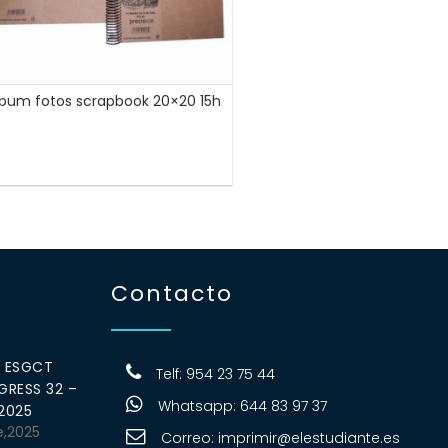
lbum fotos scrapbook 20×20 15h
Contacto
0 ESGCT
Telf: 954 23 75 44
RESS 32 –
Whatsapp: 644 83 97 37
 2025
e,2025
Correo:
imprimir@elestudiante.es