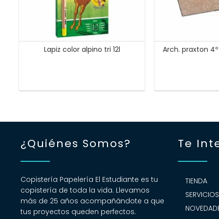
Lapiz color alpino tri 12l
Arch. praxton 4
¿Quiénes Somos?
Te Int
Copistería Papelería El Estudiante es tu
TIENDA
copistería de toda la vida. Llevamos
SERVICIO
más de 25 años acompañándote a que
NOVEDADE
tus proyectos queden perfectos.