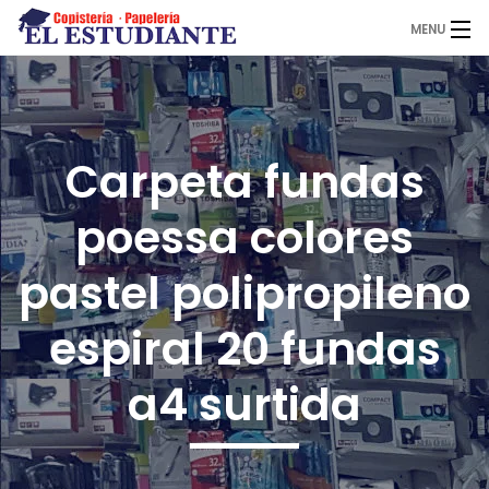
MENU
El Estudiante
Carpeta fundas
Copistería
poessa colores
Papelería
pastel polipropileno
espiral 20 fundas
Servicios
a4 surtida
Novedades