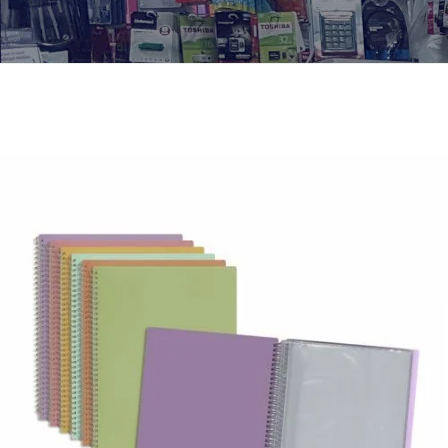
¿Quiénes Somos?
Contacto
0,00€
¡Imprimir!