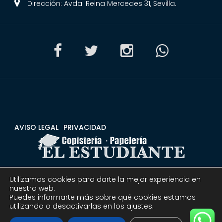
Dirección: Avda. Reina Mercedes 31, Sevilla.
AVISO LEGAL
PRIVACIDAD
Utilizamos cookies para darte la mejor experiencia en
CONDICIONES
DEVOLUCIONES Y REEMBOLSOS
nuestra web.
Puedes informarte más sobre qué cookies estamos
utilizando o desactivarlas en los ajustes.
© 2020 Copistería Papelería El estudiante | Todos los
derechos reservados.