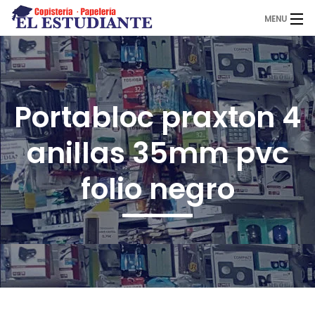
MENU
El Estudiante
Portabloc praxton 4
Copistería
anillas 35mm pvc
Papelería
folio negro
Servicios
Novedades