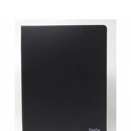
¿Quiénes Somos?
Contacto
0,00€
¡Imprimir!