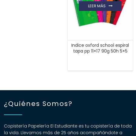
LEER MÁS
Indice oxford school espiral
tapa pp 11×17 90g 50h 5×5
¿Quiénes Somos?
Copistería Papelería El Estudiante es tu copistería de toda
la vida. Llevamos más de 25 años acompañándote a