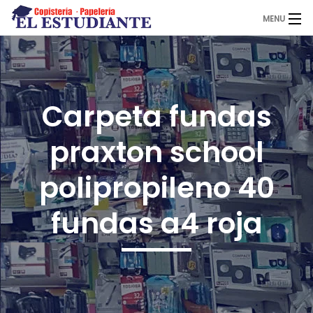
MENU
El Estudiante
Carpeta fundas
Copistería
praxton school
Papelería
polipropileno 40
fundas a4 roja
Servicios
Novedades