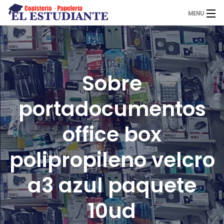
MENU
El Estudiante
Sobre
Copistería
portadocumentos
Papelería
office box
polipropileno velcro
Servicios
a3 azul paquete
Novedades
10ud