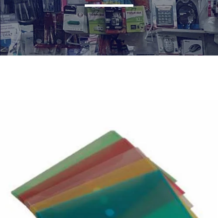
¿Quiénes Somos?
Contacto
0,00€
¡Imprimir!