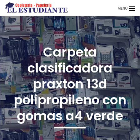
MENU
El Estudiante
Carpeta
Copistería
clasificadora
Papelería
praxton 13d
polipropileno con
Servicios
gomas a4 verde
Novedades