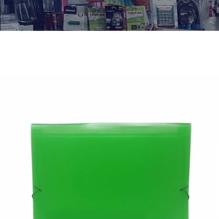
¿Quiénes Somos?
Contacto
0,00€
¡Imprimir!