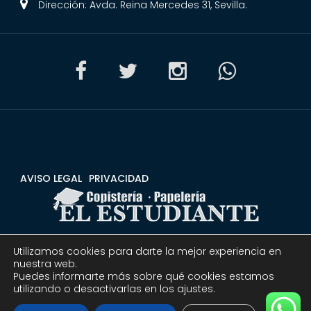
Dirección: Avda. Reina Mercedes 31, Sevilla.
AVISO LEGAL
PRIVACIDAD
Utilizamos cookies para darte la mejor experiencia en
CONDICIONES
DEVOLUCIONES Y REEMBOLSOS
nuestra web.
Puedes informarte más sobre qué cookies estamos
utilizando o desactivarlas en los ajustes.
© 2020 Copistería Papelería El estudiante | Todos los
derechos reservados.