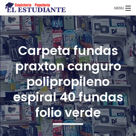
MENU
El Estudiante
Carpeta fundas
Copistería
praxton canguro
Papelería
polipropileno
espiral 40 fundas
Servicios
folio verde
Novedades