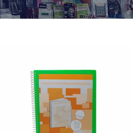
¿Quiénes Somos?
Contacto
0,00€
¡Imprimir!