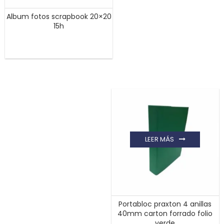
Album fotos scrapbook 20×20
15h
LEER MÁS
Portabloc praxton 4 anillas
40mm carton forrado folio
verde