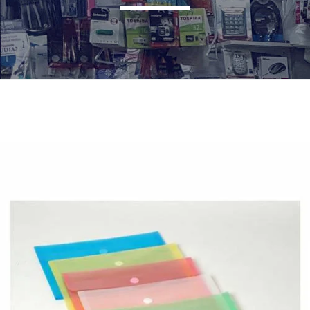
¿Quiénes Somos?
Contacto
0,00€
¡Imprimir!