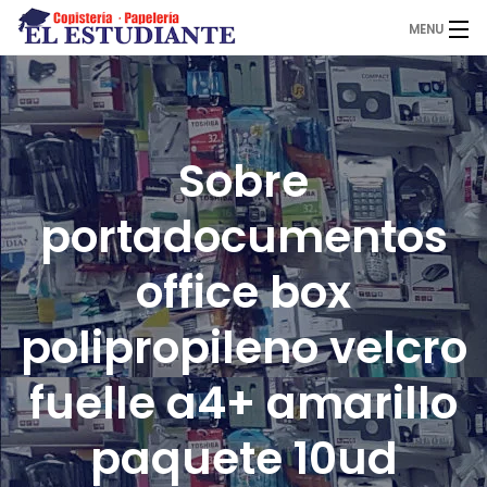
MENU
El Estudiante
Sobre
Copistería
portadocumentos
Papelería
office box
polipropileno velcro
Servicios
fuelle a4+ amarillo
Novedades
paquete 10ud