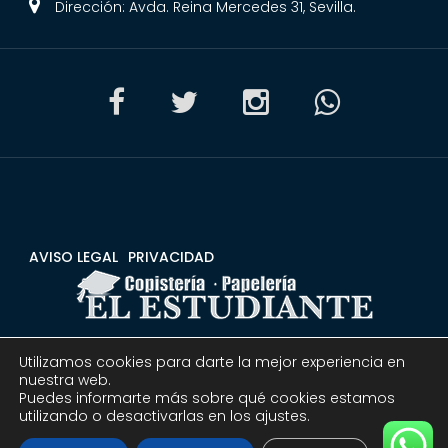
Dirección: Avda. Reina Mercedes 31, Sevilla.
AVISO LEGAL
PRIVACIDAD
Utilizamos cookies para darte la mejor experiencia en
CONDICIONES
DEVOLUCIONES Y REEMBOLSOS
nuestra web.
Puedes informarte más sobre qué cookies estamos
utilizando o desactivarlas en los ajustes.
© 2020 Copistería Papelería El estudiante | Todos los
derechos reservados.