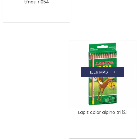
tfnos. r1054
LEER MÁS
Lapiz color alpino tri 12l