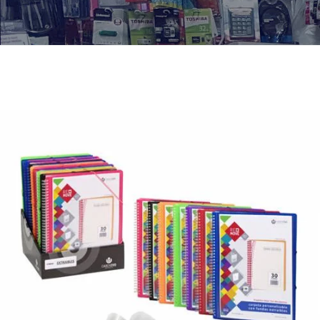
¿Quiénes Somos?
Contacto
0,00€
¡Imprimir!