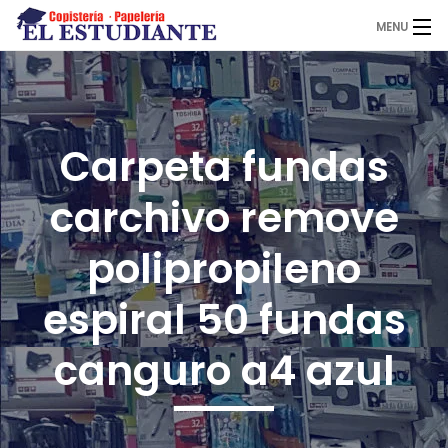
MENU
El Estudiante
Carpeta fundas
Copistería
carchivo remove
Papelería
polipropileno
espiral 50 fundas
Servicios
canguro a4 azul
Novedades