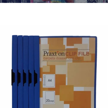
¿Quiénes Somos?
Contacto
0,00€
¡Imprimir!