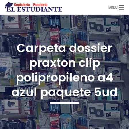
MENU
El Estudiante
Carpeta dossier
Copistería
praxton clip
Papelería
polipropileno a4
azul paquete 5ud
Servicios
Novedades