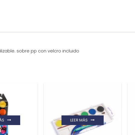
izable. sobre pp con velcro incluido
ÁS
LEER MÁS