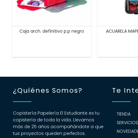
Caja arch. definitivo p.p negro
ACUARELA MAP
¿Quiénes Somos?
Te Int
Copistería Papelería El Estudiante es tu
TIENDA
copistería de toda la vida. Llevamos
SERVICIO
más de 25 años acompañándote a que
NOVEDADE
tus proyectos queden perfectos.