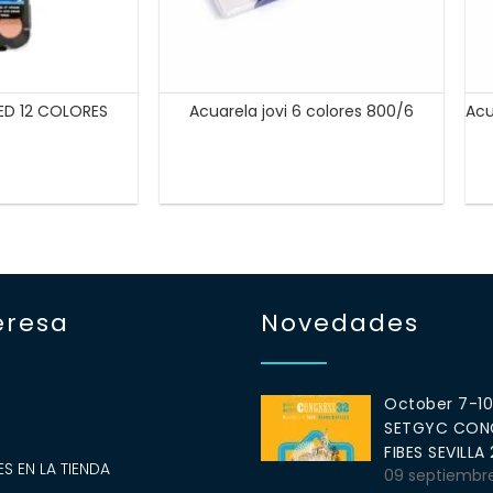
ED 12 COLORES
Acuarela jovi 6 colores 800/6
Acu
eresa
Novedades
October 7-1
SETGYC CONG
S
FIBES SEVILLA
S EN LA TIENDA
09 septiembr