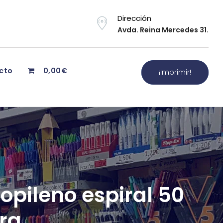
Dirección
Avda. Reina Mercedes 31.
cto
0,00€
¡Imprimir!
opileno espiral 50
ra