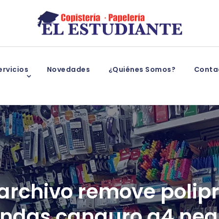
rvicios
Novedades
¿Quiénes Somos?
Conta
rchivo remove polipr
undas canguro a4 neg