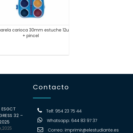
arela carioca 30mm estuche 12u
+ pincel
Contacto
0 ESGCT
Telf: 954 23 75 44
RESS 32 –
Whatsapp: 644 83 97 37
 2025
e,2025
Correo:
imprimir@elestudiante.es