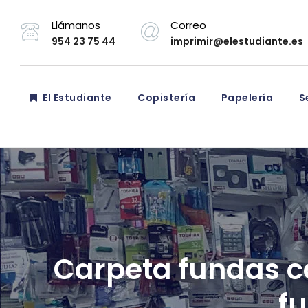
Llámanos
Correo
954 23 75 44
imprimir@elestudiante.es
El Estudiante
Copistería
Papelería
Se
Carpeta fundas ca
f