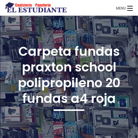
MENU
El Estudiante
Carpeta fundas
Copistería
praxton school
Papelería
polipropileno 20
fundas a4 roja
Servicios
Novedades