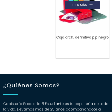
LEER MÁS
Caja arch. definitivo p.p negro
¿Quiénes Somos?
Copistería Papelería El Estudiante es tu copistería de toda
la vida. Llevamos más de 25 años acompañándote a