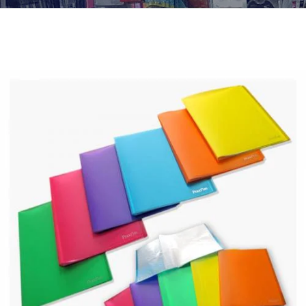
¿Quiénes Somos?
Contacto
0,00€
¡Imprimir!