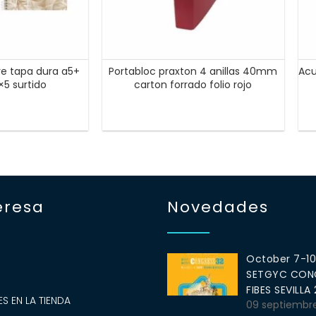
re tapa dura a5+
Portabloc praxton 4 anillas 40mm
Acu
×5 surtido
carton forrado folio rojo
eresa
Novedades
October 7-1
SETGYC CONG
S
FIBES SEVILLA
S EN LA TIENDA
09 septiembr