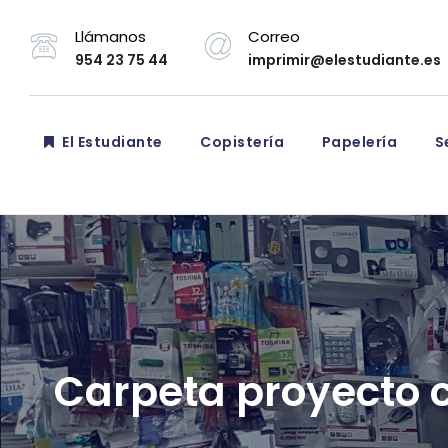
Llámanos
Correo
954 23 75 44
imprimir@elestudiante.es
El Estudiante
Copistería
Papelería
Se
Carpeta proyecto 