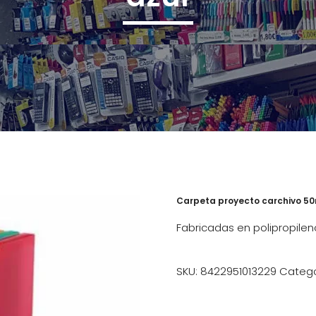
Carpeta proyecto carchivo 50
Fabricadas en polipropil
SKU:
8422951013229
Catego