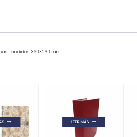
gomas. medidas 330×250 mm.
ÁS
LEER MÁS