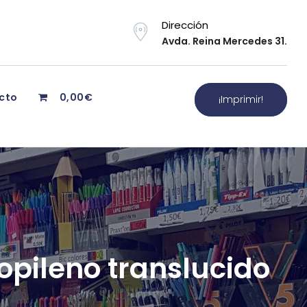
Dirección
Avda. Reina Mercedes 31.
cto
0,00€
¡Imprimir!
pileno translucido