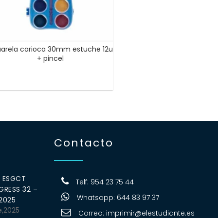
arela carioca 30mm estuche 12u
+ pincel
Contacto
0 ESGCT
Telf: 954 23 75 44
RESS 32 –
Whatsapp: 644 83 97 37
 2025
e,2025
Correo:
imprimir@elestudiante.es