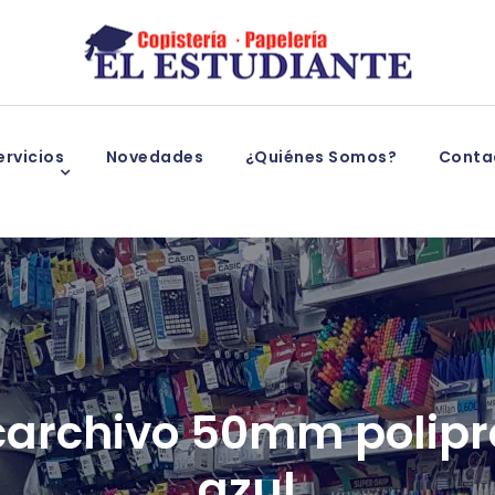
rvicios
Novedades
¿Quiénes Somos?
Conta
carchivo 50mm polipro
azul