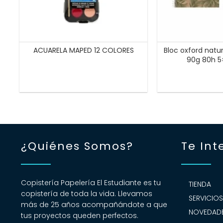
ACUARELA MAPED 12 COLORES
Bloc oxford natu
90g 80h 5
¿Quiénes Somos?
Te Int
Copistería Papelería El Estudiante es tu
TIENDA
copistería de toda la vida. Llevamos
SERVICIO
más de 25 años acompañándote a que
NOVEDADE
tus proyectos queden perfectos.