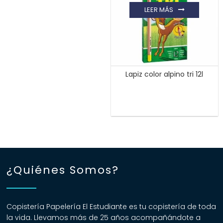
LEER MÁS
Lapiz color alpino tri 12l
¿Quiénes Somos?
Copistería Papelería El Estudiante es tu copistería de toda
la vida. Llevamos más de 25 años acompañándote a