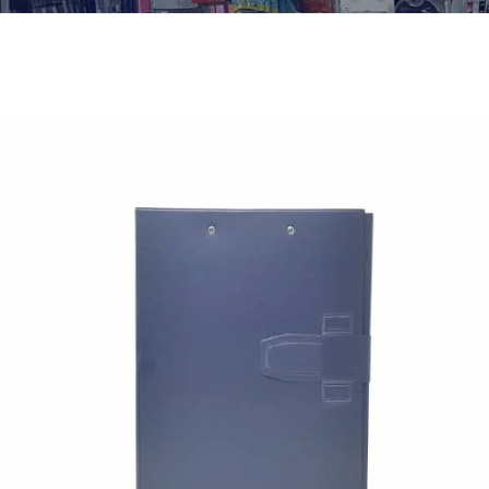
¿Quiénes Somos?
Contacto
0,00€
¡Imprimir!