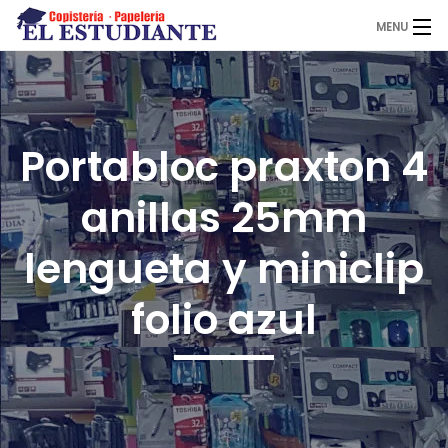
MENU
El Estudiante
Portabloc praxton 4
Copistería
anillas 25mm
Papelería
lengueta y miniclip
folio azul
Servicios
Novedades