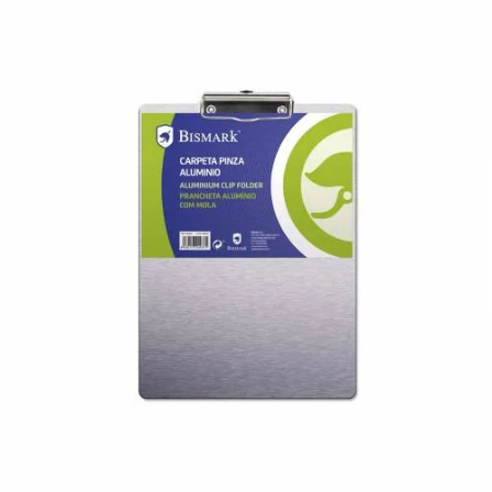
¿Quiénes Somos?
Contacto
0,00€
¡Imprimir!