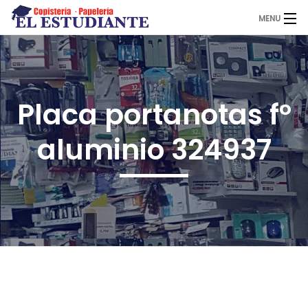
MENU
El Estudiante
Placa portanotas fº
Copistería
aluminio 324937
Papelería
Servicios
Novedades