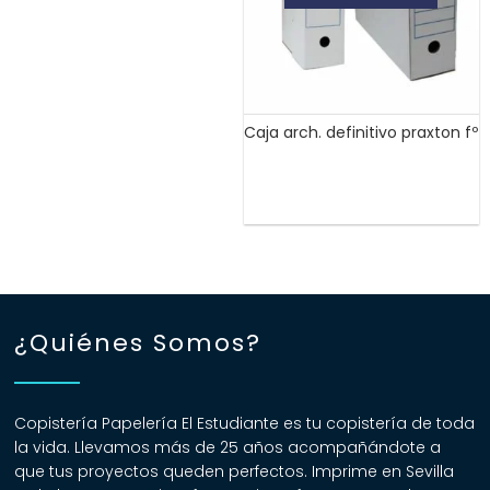
Caja arch. definitivo praxton fº
¿Quiénes Somos?
Copistería Papelería El Estudiante es tu copistería de toda
la vida. Llevamos más de 25 años acompañándote a
que tus proyectos queden perfectos. Imprime en Sevilla