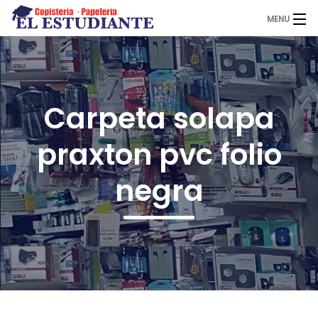
MENU
El Estudiante
Carpeta solapa
Copistería
praxton pvc folio
Papelería
negra
Servicios
Novedades