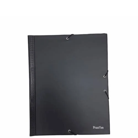
¿Quiénes Somos?
Contacto
0,00€
¡Imprimir!