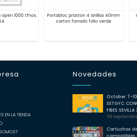
open 1000 tfnos.
Portabloc praxton 4 anillas 40mm
054
carton forrado folio verde
eresa
Novedades
October 7-1
SETGYC CONG
S
FIBES SEVILLA
S EN LA TIENDA
09 septiembr
O
Cartuchos de
 SOMOS?
compatibles y