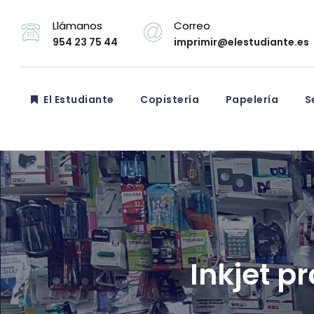
Llámanos
Correo
954 23 75 44
imprimir@elestudiante.es
El Estudiante
Copistería
Papelería
Se
Inkjet p