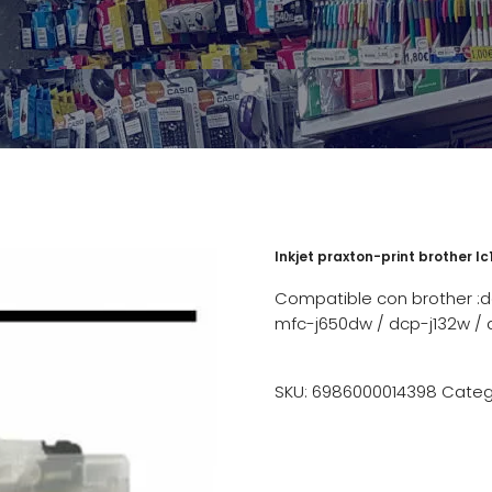
Inkjet praxton-print brother lc
Compatible con brother :
mfc-j650dw / dcp-j132w / 
SKU:
6986000014398
Categ