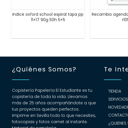
Indice oxford school espiral tapa pp
Recambio agenda 
11×17 90g 50h 5×5
r1
¿Quiénes Somos?
Te Int
Copistería Papelería El Estudiante es tu
TIENDA
copistería de toda la vida. Llevamos
SERVICIO
más de 25 años acompañándote a que
NOVEDADE
tus proyectos queden perfectos.
CONTACT
Imprime en Sevilla todo lo que necesites,
fotocopias y fotos carnet al instante.
¿QUIENES