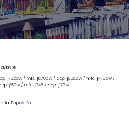
121/123bk
dcp-j752dw / mfc-j870dw / dcp-j552dw / mfc-j470dw /
dcp-j152w / mfc-j245 / dcp-j172w
oría:
Papelería