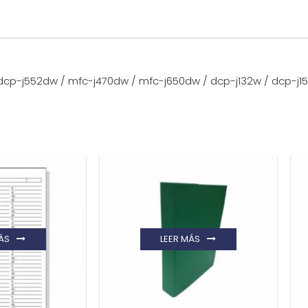
cp-j552dw / mfc-j470dw / mfc-j650dw / dcp-j132w / dcp-j15
ÁS
LEER MÁS