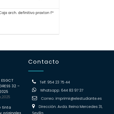
Caja arch. definitivo praxton fº
Contacto
0 ESGCT
Telf: 954 23 75 44
RESS 32 –
Whatsapp: 644 83 97 37
 2025
e,2025
Correo:
imprimir@elestudiante.es
Dirección: Avda. Reina Mercedes 31,
 tinta
 originales
Sevilla.