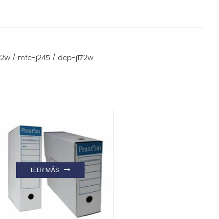
2w / mfc-j245 / dcp-j172w
LEER MÁS