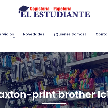
rvicios
Novedades
¿Quiénes Somos?
Conta
raxton-print brother lc