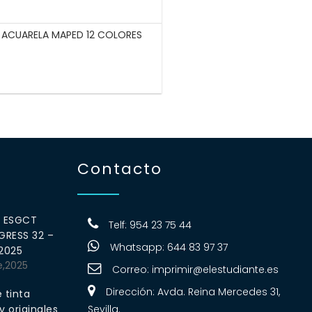
ACUARELA MAPED 12 COLORES
Contacto
0 ESGCT
Telf: 954 23 75 44
RESS 32 –
Whatsapp: 644 83 97 37
 2025
e,2025
Correo:
imprimir@elestudiante.es
Dirección: Avda. Reina Mercedes 31,
 tinta
 originales
Sevilla.