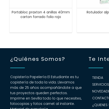
Portabloc praxton 4 anillas 40mm
Rotulador alp
carton forrado folio rojo
¿Quiénes Somos?
Te Int
Copistería Papelería El Estudiante es tu
TIENDA
copistería de toda la vida. Llevamos
SERVICIO
más de 25 años acompañándote a que
NOVEDADE
tus proyectos queden perfectos.
CONTACT
Imprime en Sevilla todo lo que necesites,
fotocopias y fotos carnet al instante.
¿QUIENES