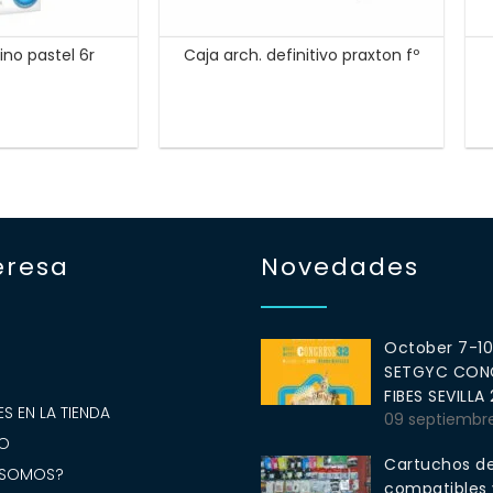
ino pastel 6r
Caja arch. definitivo praxton fº
eresa
Novedades
October 7-1
SETGYC CONG
S
FIBES SEVILLA
S EN LA TIENDA
09 septiembr
O
Cartuchos de
 SOMOS?
compatibles y