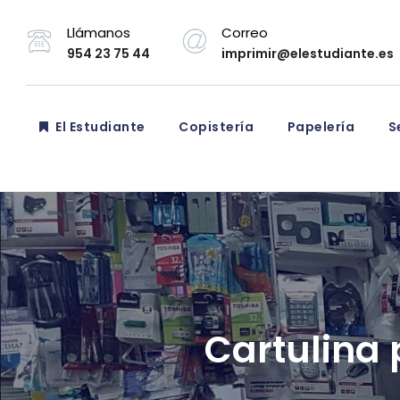
Llámanos
Correo
954 23 75 44
imprimir@elestudiante.es
El Estudiante
Copistería
Papelería
Se
Cartulina 