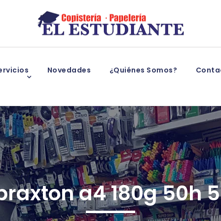
rvicios
Novedades
¿Quiénes Somos?
Conta
praxton a4 180g 50h 5 