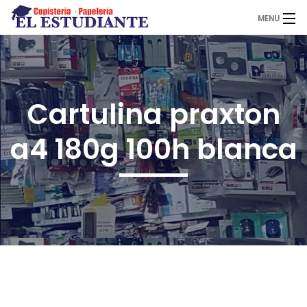
MENU
El Estudiante
Cartulina praxton
Copistería
a4 180g 100h blanca
Papelería
Servicios
Novedades