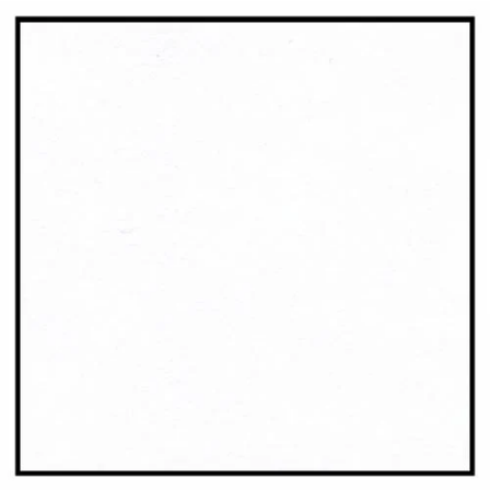
¿Quiénes Somos?
Contacto
0,00€
¡Imprimir!