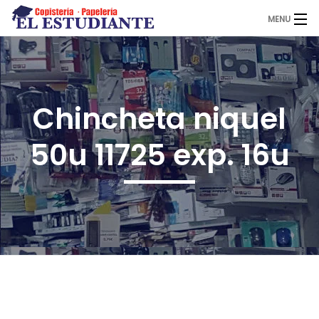
MENU
El Estudiante
Chincheta niquel
Copistería
50u 11725 exp. 16u
Papelería
Servicios
Novedades