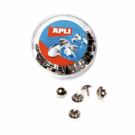
¿Quiénes Somos?
Contacto
0,00€
¡Imprimir!