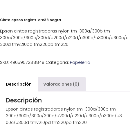
Cinta epson registr. erc38 negra
Epson cintas registradoras nylon tm-300a/300b tm-
300a/300b/300c/300d/u200d/u210d/u300a/u300b/u300c/u
300d tmv210pd tm220pb tm220
SKU:
4965957288849
Categoría:
Papelería
Descripción
Valoraciones (0)
Descripción
Epson cintas registradoras nylon tm-300a/300b tm-
300a/300b/300c/300d/u200d/u210d/u300a/u300b/u3
00c/u300d tmv210pd tm220pb tm220