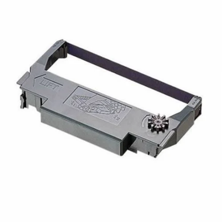
¿Quiénes Somos?
Contacto
0,00€
¡Imprimir!