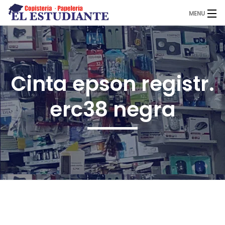
MENU
El Estudiante
Cinta epson registr.
Copistería
erc38 negra
Papelería
Servicios
Novedades